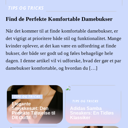
TIPS OG TRICKS
Find de Perfekte Komfortable Damebukser
Når det kommer til at finde komfortable damebukser, er
det vigtigt at prioritere både stil og funktionalitet. Mange
kvinder oplever, at det kan være en udfordring at finde
bukser, der både ser godt ud og føles behagelige hele
dagen. I denne artikel vil vi udforske, hvad der gør et par
damebukser komfortable, og hvordan du […]
TIPS OG TRICKS
TIPS OG TRICKS
Elegante
Smykkesæt: Den
Adidas Samba
Perfekte Tilføjelse til
Sneakers: En Tidløs
Dit Outfit
Klassiker