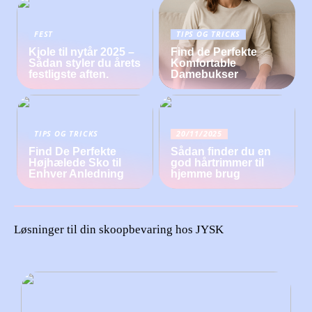
FEST
TIPS OG TRICKS
Kjole til nytår 2025 –
Find de Perfekte
Sådan styler du årets
Komfortable
festligste aften.
Damebukser
TIPS OG TRICKS
20/11/2025
Find De Perfekte
Sådan finder du en
Højhælede Sko til
god hårtrimmer til
Enhver Anledning
hjemme brug
Løsninger til din skoopbevaring hos JYSK