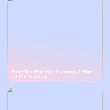
Find Den Perfekte Trænings T Shirt
Til Din Træning