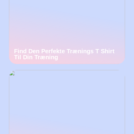
Find Den Perfekte Trænings T Shirt
Til Din Træning