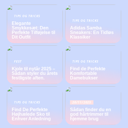
TIPS OG TRICKS
TIPS OG TRICKS
Elegante
Smykkesæt: Den
Adidas Samba
Perfekte Tilføjelse til
Sneakers: En Tidløs
Dit Outfit
Klassiker
FEST
TIPS OG TRICKS
Kjole til nytår 2025 –
Find de Perfekte
Sådan styler du årets
Komfortable
festligste aften.
Damebukser
TIPS OG TRICKS
20/11/2025
Find De Perfekte
Sådan finder du en
Højhælede Sko til
god hårtrimmer til
Enhver Anledning
hjemme brug