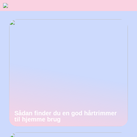
Sådan finder du en god hårtrimmer
til hjemme brug