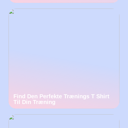
Find Den Perfekte Trænings T Shirt
Til Din Træning