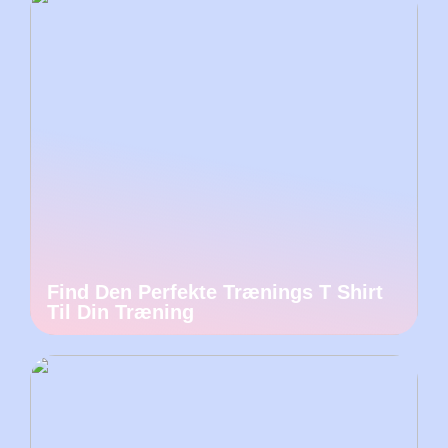
Find Den Perfekte Trænings T Shirt
Til Din Træning