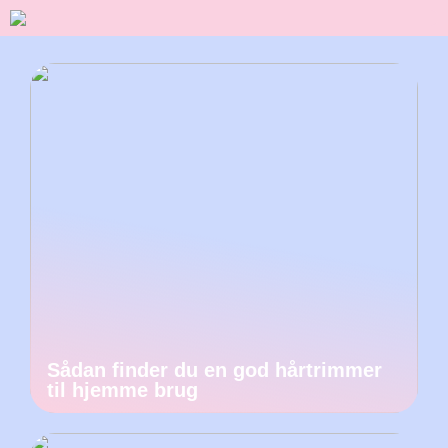
Sådan finder du en god hårtrimmer
til hjemme brug