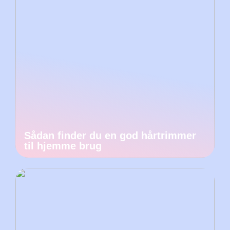
Sådan finder du en god hårtrimmer
til hjemme brug