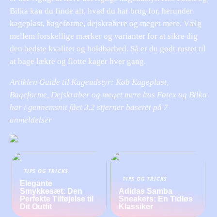
Bilka kan du finde alt, hvad du har brug for, herunder
kageplast, bageforme, dejskrabere og meget mere. Vælg
mellem forskellige mærker og varianter for at sikre dig
den bedste kvalitet og holdbarhed. Så er du godt rustet til
at bage lækre og flotte kager hver gang.
Artiklen Guide til Kageudstyr: Køb Kageplast,
Bageforme, Dejskraber og meget mere hos Føtex og Bilka
har i gennemsnit fået
3.2
stjerner baseret på
7
anmeldelser
TIPS OG TRICKS
TIPS OG TRICKS
Elegante
Smykkesæt: Den
Adidas Samba
Perfekte Tilføjelse til
Sneakers: En Tidløs
Dit Outfit
Klassiker