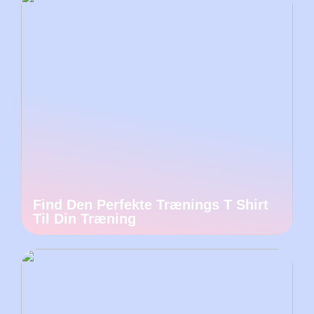
Find Den Perfekte Trænings T Shirt
Til Din Træning