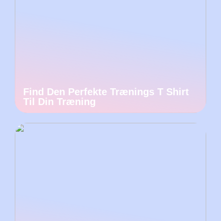
Find Den Perfekte Trænings T Shirt
Til Din Træning