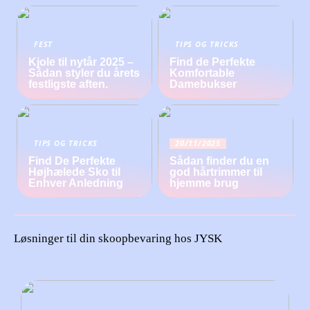
FEST
TIPS OG TRICKS
Kjole til nytår 2025 –
Find de Perfekte
Sådan styler du årets
Komfortable
festligste aften.
Damebukser
TIPS OG TRICKS
20/11/2025
Find De Perfekte
Sådan finder du en
Højhælede Sko til
god hårtrimmer til
Enhver Anledning
hjemme brug
Løsninger til din skoopbevaring hos JYSK