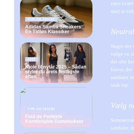
være svært 
med at væl
TIPS OG TRICKS
Adidas Samba Sneakers:
Neutral
En Tidløs Klassiker
Noget der v
vælge en al
FEST
det ofte be
Kjole til nytår 2025 – Sådan
farver, der
styler du årets festligste
aften.
sandaler me
tank top.
Vælg no
TIPS OG TRICKS
Find de Perfekte
Sommersand
Komfortable Damebukser
sandaler, d