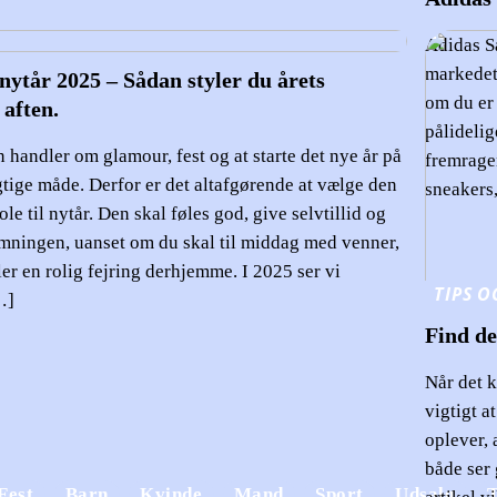
Adidas S
markedet,
 nytår 2025 – Sådan styler du årets
om du er 
 aften.
pålidelig
 handler om glamour, fest og at starte det nye år på
fremrage
gtige måde. Derfor er det altafgørende at vælge den
sneakers,
ole til nytår. Den skal føles god, give selvtillid og
mningen, uanset om du skal til middag med venner,
ler en rolig fejring derhjemme. I 2025 ser vi
TIPS O
…]
Find d
Når det 
vigtigt a
oplever, 
både ser 
Cardigan Dame: Den
Fest
Barn
Kvinde
Mand
Sport
Udsalg
T