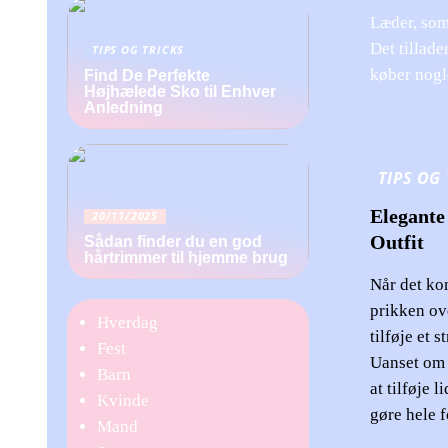
Læder, som
Det tillade
TIPS OG TRICKS
køber nogle
Find De Perfekte
Højhælede Sko til Enhver
Anledning
TIPS OG
Elegante 
20/11/2025
Outfit
Sådan finder du en god
hårtrimmer til hjemme brug
Når det kom
prikken ov
Hverdag
tilføje et 
Fest
Uanset om d
Barn
at tilføje 
Kvinde
gøre hele 
Mand