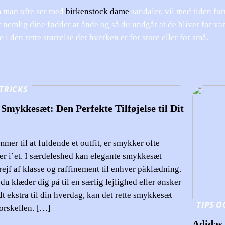
 man ofte ser med
birkenstock dame
sandaler, vil med tiden for
r nemlig dine fødder at ånde og så du undgår at de bliver for var
 i den rette størrelse der hverken er for store eller for små.
 TRICKS
Smykkesæt: Den Perfekte Tilføjelse til Dit
mer til at fuldende et outfit, er smykker ofte
er i’et. I særdeleshed kan elegante smykkesæt
strejf af klasse og raffinement til enhver påklædning.
u klæder dig på til en særlig lejlighed eller ønsker
lidt ekstra til din hverdag, kan det rette smykkesæt
TIPS O
forskellen. […]
Adidas