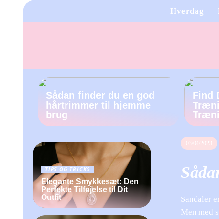
Hverdag
Sådan finder du en god
Find 
hårtrimmer til hjemme
Træni
brug
Træn
03/04/2023
Sådan
TIPS OG TRICKS
Elegante Smykkesæt: Den
Perfekte Tilføjelse til Dit
Outfit
Sandaler e
Men med så