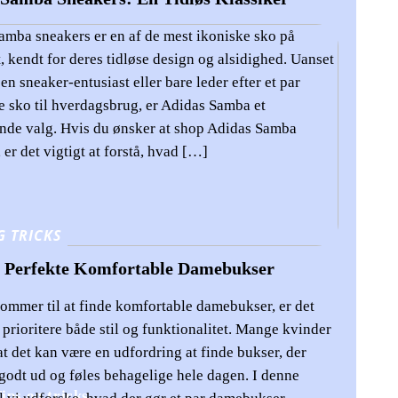
amba sneakers er en af de mest ikoniske sko på
 kendt for deres tidløse design og alsidighed. Uanset
en sneaker-entusiast eller bare leder efter et par
e sko til hverdagsbrug, er Adidas Samba et
nde valg. Hvis du ønsker at shop Adidas Samba
 er det vigtigt at forstå, hvad […]
G TRICKS
e Perfekte Komfortable Damebukser
kommer til at finde komfortable damebukser, er det
t prioritere både stil og funktionalitet. Mange kvinder
at det kan være en udfordring at finde bukser, der
godt ud og føles behagelige hele dagen. I denne
Øreringe – Skab Dit
ips og tricks