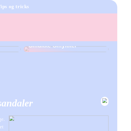
ips og tricks
Øreringe – Skab Dit
il Din
Personlige Look med
Smukke Smykker
sandaler
ge.
et