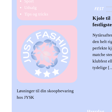
Sport
Udsalg
FEST
Tips og tricks
Kjole til
festligste
Nytårsaften
den helt ri
perfekte kj
matche ste
klubfest el
tydelige [
Løsninger til din skoopbevaring
hos JYSK
Hverdag