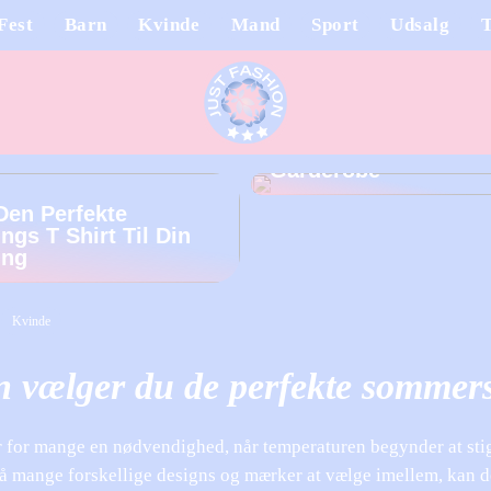
Fest
Barn
Kvinde
Mand
Sport
Udsalg
T
Cardigan Dame: Den
Perfekte Tilsætning t
Garderobe
Den Perfekte
ngs T Shirt Til Din
ing
Kvinde
 vælger du de perfekte sommer
r for mange en nødvendighed, når temperaturen begynder at sti
 mange forskellige designs og mærker at vælge imellem, kan d