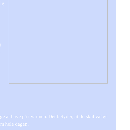
dig
t
r
e at have på i varmen. Det betyder, at du skal vælge
dem hele dagen.