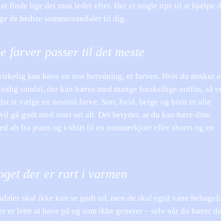
at finde lige det man leder efter. Her er nogle tips til at hjælpe 
ge de bedste sommersandaler til dig.
e farver passer til det meste
irkelig kan have en stor betydning, er farven. Hvis du ønsker a
sidig sandal, der kan bæres med mange forskellige outfits, så e
dst at vælge en neutral farve. Sort, hvid, beige og brun er alle
 vil gå godt med stort set alt. Det betyder, at du kan bære dine
d alt fra jeans og t-shirt til en sommerkjole eller shorts og en
get der er rart i varmen
aler skal ikke kun se godt ud, men de skal også være behagelig
er er lette at have på og som ikke generer – selv når du bærer 